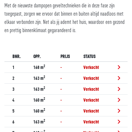
Met de nieuwste dampopen geveltechnieken die in deze fase zijn
toegepast, zorgen we ervoor dat binnen en buiten altijd naadloos met
elkaar verbonden zijn. Net als jij ademt het huis, waardoor een gezond
en prettig binnenklimaat gegarandeerd is.
BNR.
OPP.
PRIJS
STATUS
2
1
168 m
-
Verkocht
2
2
163 m
-
Verkocht
2
3
163 m
-
Verkocht
2
4
160 m
-
Verkocht
2
5
160 m
-
Verkocht
2
6
163 m
-
Verkocht
2