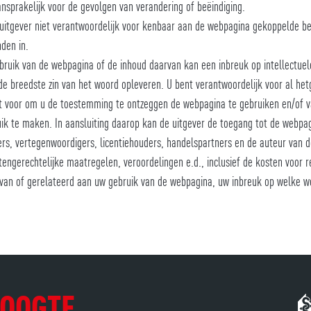
aansprakelijk voor de gevolgen van verandering of beëindiging.
 uitgever niet verantwoordelijk voor kenbaar aan de webpagina gekoppelde b
den in.
bruik van de webpagina of de inhoud daarvan kan een inbreuk op intellectuele
de breedste zin van het woord opleveren. U bent verantwoordelijk voor al he
ht voor om u de toestemming te ontzeggen de webpagina te gebruiken en/of v
ik te maken. In aansluiting daarop kan de uitgever de toegang tot de webpa
ers, vertegenwoordigers, licentiehouders, handelspartners en de auteur van 
itengerechtelijke maatregelen, veroordelingen e.d., inclusief de kosten voor r
 van of gerelateerd aan uw gebruik van de webpagina, uw inbreuk op welke we
HOOGTE