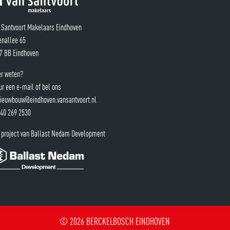
 Santvoort Makelaars Eindhoven
enallee 65
7 BB Eindhoven
r weten?
ur een e-mail of bel ons
ieuwbouw@eindhoven.vansantvoort.nl
40 269 2530
 project van Ballast Nedam Development
© 2026 BERCKELBOSCH EINDHOVEN