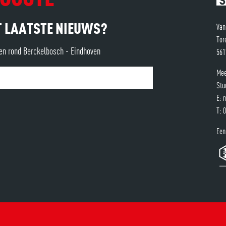
ET LAATSTE NIEUWS?
Van
Tor
gen rond Berckelbosch - Eindhoven
561
Mee
Stu
E:
n
T:
0
Een